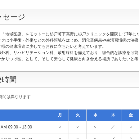
ッセージ
、「地域医療」をモットーに杉戸町下高野に杉戸クリニックを開院して7年に
ックは小手術・外傷などの外科領域をはじめ、消化器疾患や生活習慣病の治療
皆様の健康増進に少しでもお役に立ちたいと考えています。
形外科、リハビリテーション科、放射線科を備えており、総合的な診療を可能
かかりつけ医」として、そして安心して健康と向き合える場所でありたいと考
療時間
時間は異なります
月
火
水
木
金
○
○
○
／
○
AM 09:00～13:00
○
○
○
／
△