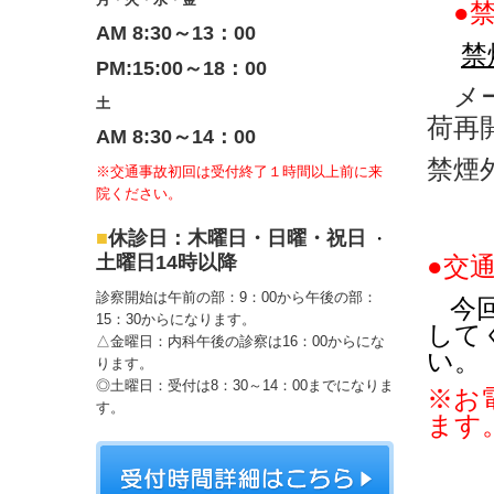
●
AM 8:30～13：00
禁
PM:15:00～18：00
メー
土
荷再
AM 8:30～14：00
禁煙
※交通事故初回は受付終了１時間以上前に来
院ください。
■
休診日：木曜日・日曜・祝日
・
土曜日14
時以降
●交
診察開始は午前の部：9：00から午後の部：
今
15：30からになります。
して
△金曜日：内科午後の診察は16：00からにな
い。
ります。
◎土曜日：受付は8：30～14：00までになりま
※お
す。
ます