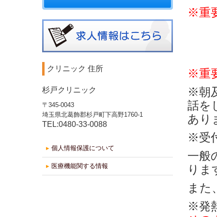
※重
クリニック 住所
※重
※
朝
杉戸クリニック
話を
〒345-0043
埼玉県北葛飾郡杉戸町下高野1760-1
あり
TEL:
0480-33-0088
※受
▸
個人情報保護について
一般
▸
医療機能関する情報
りま
また
※発