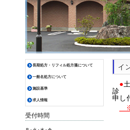
長期処方・リフィル処方箋について
イ
一般名処方について
●
施設基準
診 
申し
求人情報
※
受付時間
月・火・水・金