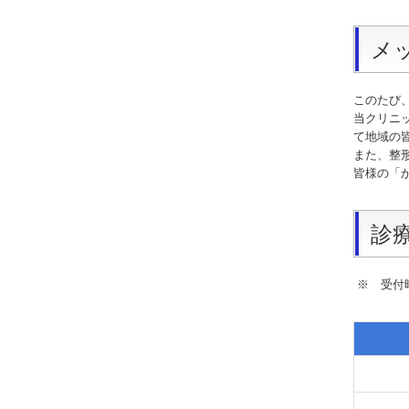
メ
このたび
当クリニ
て地域の
また、整
皆様の「
診
※ 受付