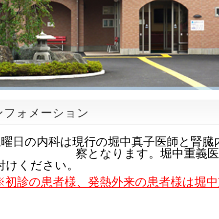
ンフォメーション
土曜日の内科は現行の堀中真子医師と
腎臓
察となります。堀中重義医師を
付けください。
初診の患者様、発熱外来の患者様は堀中