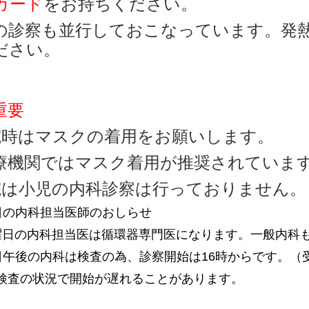
カード
をお持ちください。
の診察も並行しておこなっています。発
ださい。
重要
来院時はマスクの着用
療機関ではマスク着用が推奨されていま
院は小児の内科診察は行っておりません。
日の内科担当医師のおしらせ
の内科担当医は循環器専門医になります。一般内科も
日午後の内科は検査の為、診察開始は16時からです。（受
の状況で開始が遅れることがあります。