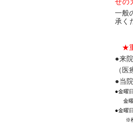
せの
一般
承く
★
●
（医
●当
●
金曜
金曜日
●金曜
※検査