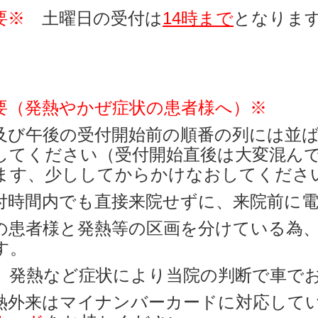
要※
土曜日の受付は
14時まで
となります
要（発熱やかぜ症状の患者様へ）※
及び午後の受付開始前の順番の列には並
してください（受付開始直後は大変混ん
ます、少ししてからかけなおしてくださ
付時間内でも直接来院せずに、来院前に
の患者様と発熱等の区画を分けている為
す。
、発熱など症状により当院の判断で車で
熱外来はマイナンバーカードに対応して