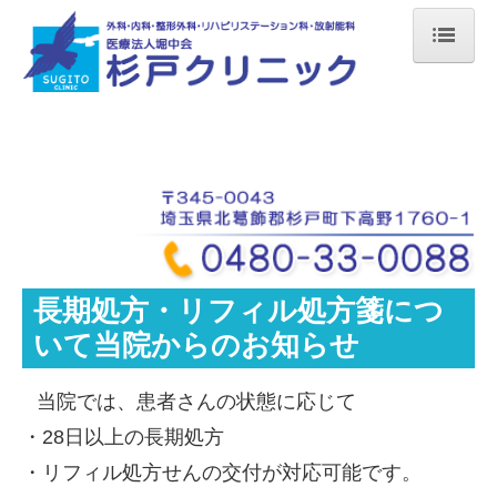
ホーム
プロフィール
診療案内
院内紹介
アクセス
長期処方・リフィル処方箋につ
リンク
いて当院からのお知らせ
長期処方・リフィル処方箋について
一般名処方について
当院では、患者さんの状態に応じて
・28日以上の長期処方
施設基準
・リフィル処方せんの交付が対応可能です。
求人情報